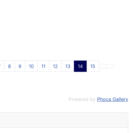
7
8
9
10
11
12
13
14
15
Powered by
Phoca Gallery