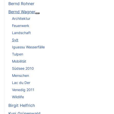
Bernd Rohner
Bernd Wagner
Weitere Informationen: Bernd Wagner
Architektur
Feuerwerk
Landschaft
Sylt
Iguassu Wasserfälle
Tulpen
Mobilität
Südsee 2010
Menschen
Lac du Der
Venedig 2011
Wildlife
Birgit Helfrich
Kuni Grünenwald