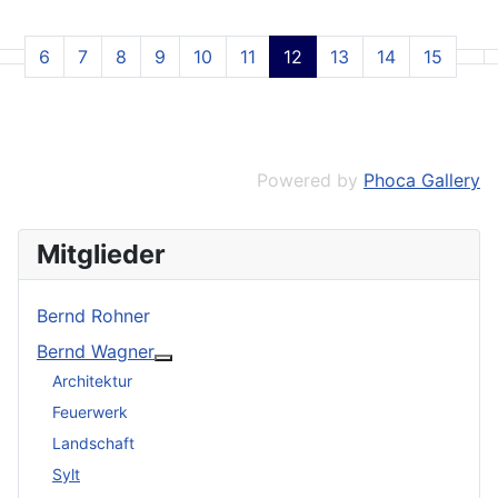
6
7
8
9
10
11
12
13
14
15
Powered by
Phoca Gallery
Mitglieder
Bernd Rohner
Bernd Wagner
Weitere Informationen: Bernd Wagner
Architektur
Feuerwerk
Landschaft
Sylt