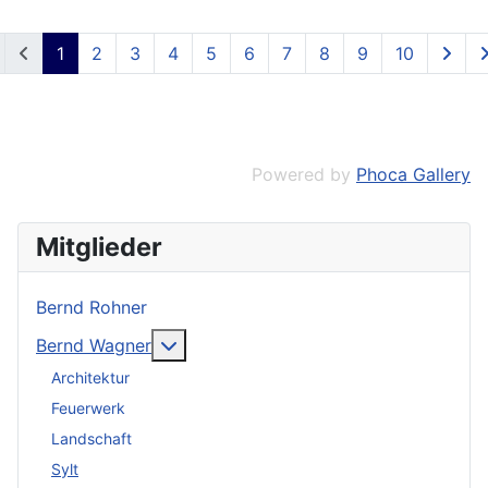
1
2
3
4
5
6
7
8
9
10
Powered by
Phoca Gallery
Mitglieder
Bernd Rohner
Weitere Informationen: Bernd Wagner
Bernd Wagner
Architektur
Feuerwerk
Landschaft
Sylt